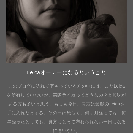
Leicaオーナーになるということ
このブログに訪れて下さっている方の中には、まだLeica
を所有していないが、実際ライカってどうなの？と興味が
ある方も多いと思う。もしも今日、貴方は念願のLeicaを
手に入れたとする。その日は恐らく、何ヶ月経っても、何
年経ったとしても、貴方にとって忘れられない一日になる
に違いない。