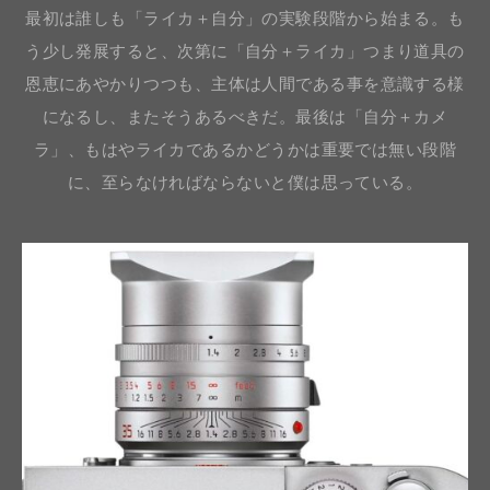
最初は誰しも「ライカ＋自分」の実験段階から始まる。も
う少し発展すると、次第に「自分＋ライカ」つまり道具の
恩恵にあやかりつつも、主体は人間である事を意識する様
になるし、またそうあるべきだ。最後は「自分＋カメ
ラ」、もはやライカであるかどうかは重要では無い段階
に、至らなければならないと僕は思っている。