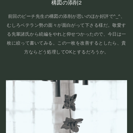
構図の添削2
前回のピーチ先生の構図の添削が思いのほか好評で^_^、
むしろベテラン勢の面々が面白がって下さる様だ。敬愛す
る先輩諸氏から続編をやれと仰せつかったので、今日は一
枚に絞って書いてみる。この一枚を改善するとしたら、貴
方ならどう処理してOKとするだろうか。