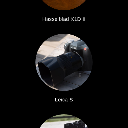
Hasselblad X1D II
Leica S