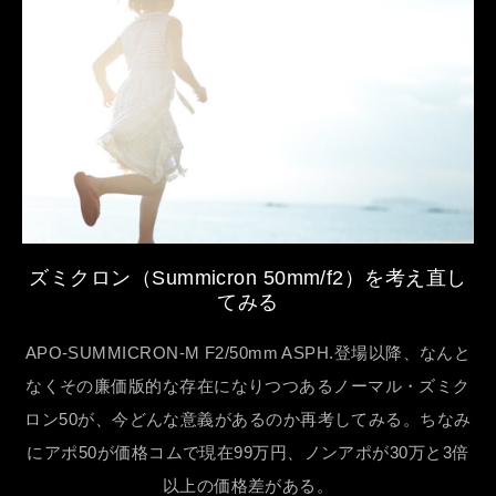
ズミクロン（Summicron 50mm/f2）を考え直し
てみる
APO-SUMMICRON-M F2/50mm ASPH.登場以降、なんと
なくその廉価版的な存在になりつつあるノーマル・ズミク
ロン50が、今どんな意義があるのか再考してみる。ちなみ
にアポ50が価格コムで現在99万円、ノンアポが30万と3倍
以上の価格差がある。