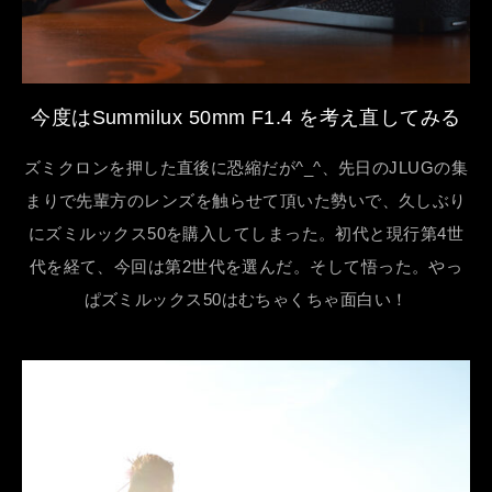
今度はSummilux 50mm F1.4 を考え直してみる
ズミクロンを押した直後に恐縮だが^_^、先日のJLUGの集
まりで先輩方のレンズを触らせて頂いた勢いで、久しぶり
にズミルックス50を購入してしまった。初代と現行第4世
代を経て、今回は第2世代を選んだ。そして悟った。やっ
ぱズミルックス50はむちゃくちゃ面白い！