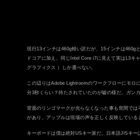
現行13インチは460g軽い訳だが、15インチは4
ドコアに加え、同じIntel Core i7に見えて実
グラフィクス ）しか選べない。
この辺りはAdobe Lightroomのワークフロー
分3秒くらい？待たされていたのが嘘の様だ。ガン
背面のリンゴマークが光らなくなった事も世間では
があり、アップルは現場の声を正しく反映している
キーボードは僕は絶対USキー派だ。日本語JISキ