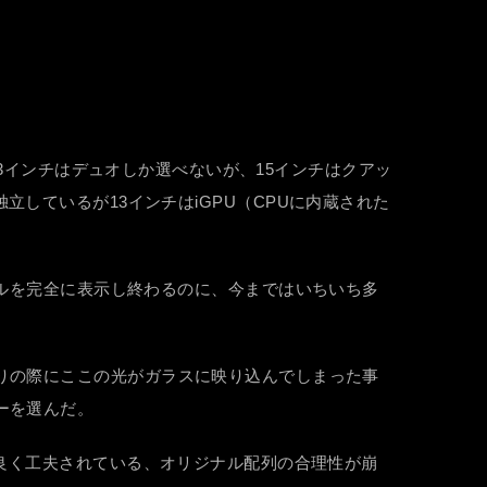
13インチはデュオしか選べないが、15インチはクアッ
は独立しているが13インチはiGPU（CPUに内蔵された
Gファイルを完全に表示し終わるのに、今まではいちいち多
りの際にここの光がガラスに映り込んでしまった事
ーを選んだ。
が良く工夫されている、オリジナル配列の合理性が崩