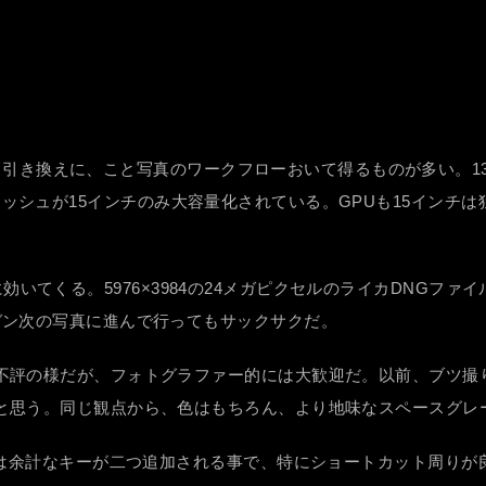
60gと引き換えに、こと写真のワークフローおいて得るものが多い。
はL3キャッシュが15インチのみ大容量化されている。GPUも15インチ
にモロに効いてくる。5976×3984の24メガピクセルのライカDN
ガン次の写真に進んで行ってもサックサクだ。
不評の様だが、フォトグラファー的には大歓迎だ。以前、ブツ撮
と思う。同じ観点から、色はもちろん、より地味なスペースグレ
ーは余計なキーが二つ追加される事で、特にショートカット周り