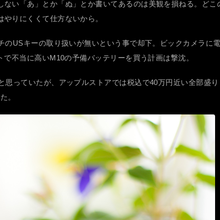
しない「あ」とか「ぬ」とか書いてあるのは美観を損ねる。どこ
はやりにくくて仕方ないから。
ンチのUSキーの取り扱いが無いという事で却下。ビックカメラに
トで不当に高いM10の予備バッテリーを買う計画は撃沈。
うと思っていたが、アップルストアでは税込で40万円近い全部盛
めた。