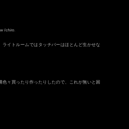
Ichiro.
、ライトルームではタッチバーはほとんど生かせな
。
構色々買ったり作ったりしたので、これが無いと困