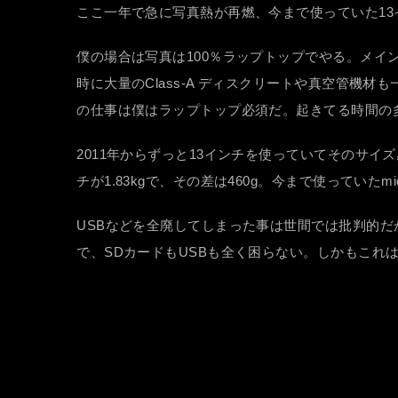
ここ一年で急に写真熱が再燃、今まで使っていた13インチ
僕の場合は写真は100％ラップトップでやる。メイ
時に大量のClass-A ディスクリートや真空管
の仕事は僕はラップトップ必須だ。起きてる時間の
2011年からずっと13インチを使っていてそのサイズ
チが1.83kgで、その差は460g。今まで使っていたmi
USBなどを全廃してしまった事は世間では批判的だ
で、SDカードもUSBも全く困らない。しかもこれ