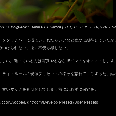
der 50mm f/1.1 Nokton (ƒ/1.1, 1/350, ISO 100) ©2017 Saw 
ーをタッチバーで指でいじれたらいいなと密かに期待していたが
みつけられない。逆に不便も感じない。
晴らしい。迷っている方は写真やるなら15インチをオススメします
、ライトルームの現像プリセットの移行を忘れて手こずった。結
。古いマックを初期化してしまう前に忘れずに保管を。
t/Adobe/Lightroom/Develop Presets/User Presets