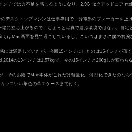
では力不足を感じるようになり、2.9GHzクアッドコアIntel C
ンのデスクトップマシンは仕事専用で、分電盤のブレーカーを上げ
機材も一緒に立ち上がるので、ちょっと写真で遊ぶ環境ではない。自
多くはMac画面を見て過ごしているし、こいつはまさに僕の右腕
感には満足していたが、今回15インチにしたのは15インチが薄く軽
d 2014の13インチは1.57kgで、今の15インチと260gしか
が、そのお陰でMac本体がこれだけ軽量化、薄型化できたのな
はカッコいい茶色の革？ケースまで付く。