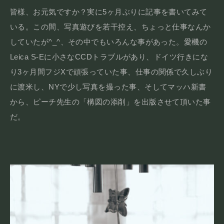
皆様、お元気ですか？実に5ヶ月ぶりに記事を書いてみて
いる。この間、写真遊びを若干控え、ちょっと仕事なんか
していたが^_^、その中でもいろんな事があった。愛機の
Leica S-Eに小さなCCDトラブルがあり、ドイツ行きにな
り3ヶ月間フジXで頑張っていた事、仕事の関係で久しぶり
に渡米し、NYで少し写真を撮った事、そしてマッハ新書
から、ピーチ先生の「構図の添削」を出版させて頂いた事
だ。