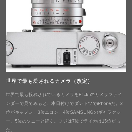
世界で最も愛されるカメラ（改定）
世界で最も投稿されているカメラをFlickrのカメラファイ
ンダーで見てみると、本日付けでダントツでiPhoneだ。2
位がキャノン、3位ニコン、4位SAMSUNGのギャラクシ
ー、5位のソニーと続く。フジは7位でライカは15位だっ
た。