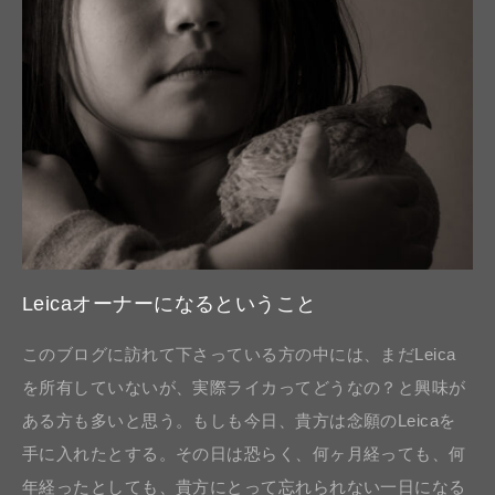
Leicaオーナーになるということ
このブログに訪れて下さっている方の中には、まだLeica
を所有していないが、実際ライカってどうなの？と興味が
ある方も多いと思う。もしも今日、貴方は念願のLeicaを
手に入れたとする。その日は恐らく、何ヶ月経っても、何
年経ったとしても、貴方にとって忘れられない一日になる