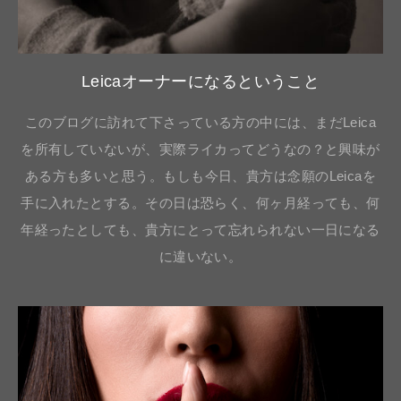
Leicaオーナーになるということ
このブログに訪れて下さっている方の中には、まだLeica
を所有していないが、実際ライカってどうなの？と興味が
ある方も多いと思う。もしも今日、貴方は念願のLeicaを
手に入れたとする。その日は恐らく、何ヶ月経っても、何
年経ったとしても、貴方にとって忘れられない一日になる
に違いない。