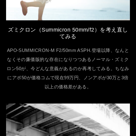
ズミクロン（Summicron 50mm/f2）を考え直し
てみる
APO-SUMMICRON-M F2/50mm ASPH.登場以降、なんと
なくその廉価版的な存在になりつつあるノーマル・ズミク
ロン50が、今どんな意義があるのか再考してみる。ちなみ
にアポ50が価格コムで現在99万円、ノンアポが30万と3倍
以上の価格差がある。