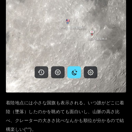
着陸地点には小さな国旗も表示される。いつ誰がどこに着
陸（墜落）したのかを眺めても面白いし、山脈の高さ比
べ、クレーターの大きさ比べなんかも順位が分かるので結
構楽しい(^^)。