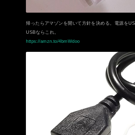
帰ったらアマゾンを開いて方針を決める。電源をU
USBならこれ。
https://amzn.to/4bmWdoo