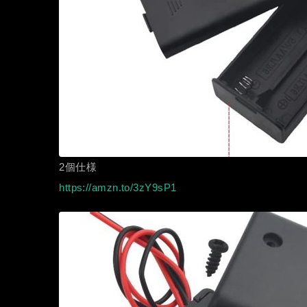
2個仕様
https://amzn.to/3zY9sP1