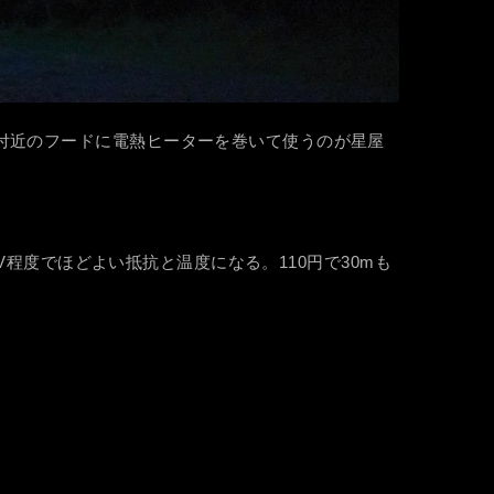
付近のフードに電熱ヒーターを巻いて使うのが星屋
V程度でほどよい抵抗と温度になる。110円で30mも