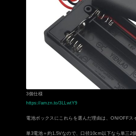
3個仕様
https://amzn.to/3LLwtY9
電池ボックスにこれらを選んだ理由は、ON/OFFスイ
単3電池＝約1.5Vなので、口径10cm以下なら単