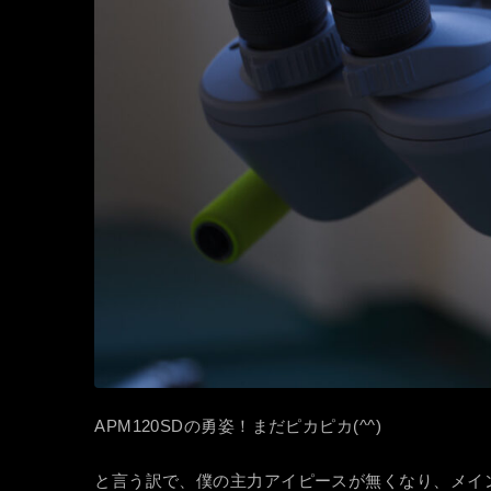
APM120SDの勇姿！まだピカピカ(^^)
と言う訳で、僕の主力アイピースが無くなり、メインが