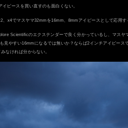
アイピースを買い直すのも面白くない。
、x4でマスヤマ32mmを16mm、8mmアイピースとして応用
ore Scientificのエクステンダーで良く分かっているし、マ
とても見やすい16mmになるでは無いか？ならば2インチアイピー
ってみなければ分からない。