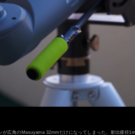
広角のMasuyama 32mmだけになってしまった。射出瞳径1