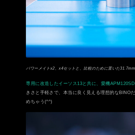
パワーメイトx2、x4セットと、比較のために置いた31.
専用に改造したイーソス13と共に、愛機APM120SD
きさと手軽さで、本当に良く見える理想的なBINO
めちゃう(^^)