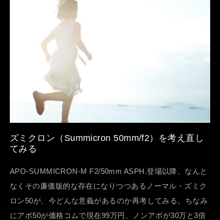
ズミクロン（Summicron 50mm/f2）を考え直し
てみる
APO-SUMMICRON-M F2/50mm ASPH.登場以降、なんと
なくその廉価版的な存在になりつつあるノーマル・ズミク
ロン50が、今どんな意義があるのか再考してみる。ちなみ
にアポ50が価格コムで現在99万円、ノンアポが30万と3倍