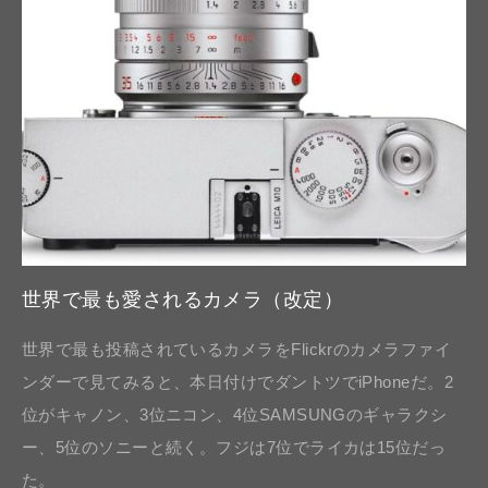
世界で最も愛されるカメラ（改定）
世界で最も投稿されているカメラをFlickrのカメラファイ
ンダーで見てみると、本日付けでダントツでiPhoneだ。2
位がキャノン、3位ニコン、4位SAMSUNGのギャラクシ
ー、5位のソニーと続く。フジは7位でライカは15位だっ
た。