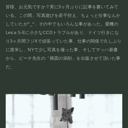
皆様、お元気ですか？実に5ヶ月ぶりに記事を書いてみて
いる。この間、写真遊びを若干控え、ちょっと仕事なんか
していたが^_^、その中でもいろんな事があった。愛機の
Leica S-Eに小さなCCDトラブルがあり、ドイツ行きにな
り3ヶ月間フジXで頑張っていた事、仕事の関係で久しぶり
に渡米し、NYで少し写真を撮った事、そしてマッハ新書
から、ピーチ先生の「構図の添削」を出版させて頂いた事
だ。