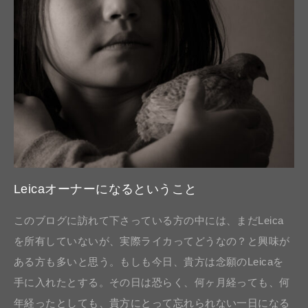
Leicaオーナーになるということ
このブログに訪れて下さっている方の中には、まだLeica
を所有していないが、実際ライカってどうなの？と興味が
ある方も多いと思う。もしも今日、貴方は念願のLeicaを
手に入れたとする。その日は恐らく、何ヶ月経っても、何
年経ったとしても、貴方にとって忘れられない一日になる