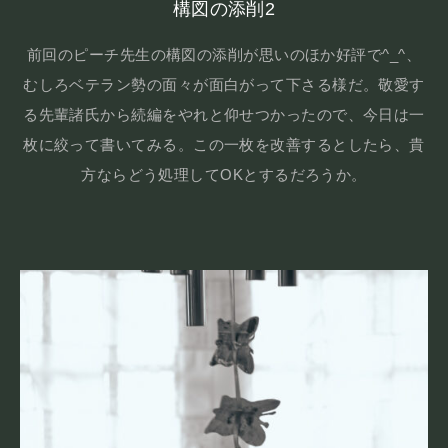
構図の添削2
前回のピーチ先生の構図の添削が思いのほか好評で^_^、
むしろベテラン勢の面々が面白がって下さる様だ。敬愛す
る先輩諸氏から続編をやれと仰せつかったので、今日は一
枚に絞って書いてみる。この一枚を改善するとしたら、貴
方ならどう処理してOKとするだろうか。