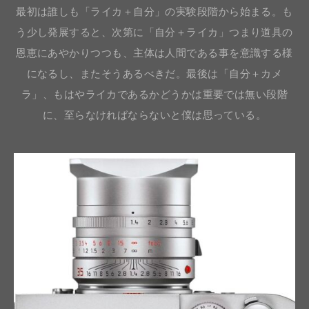
最初は誰しも「ライカ＋自分」の実験段階から始まる。も
う少し発展すると、次第に「自分＋ライカ」つまり道具の
恩恵にあやかりつつも、主体は人間である事を意識する様
になるし、またそうあるべきだ。最後は「自分＋カメ
ラ」、もはやライカであるかどうかは重要では無い段階
に、至らなければならないと僕は思っている。