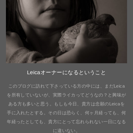
Leicaオーナーになるということ
このブログに訪れて下さっている方の中には、まだLeica
を所有していないが、実際ライカってどうなの？と興味が
ある方も多いと思う。もしも今日、貴方は念願のLeicaを
手に入れたとする。その日は恐らく、何ヶ月経っても、何
年経ったとしても、貴方にとって忘れられない一日になる
に違いない。