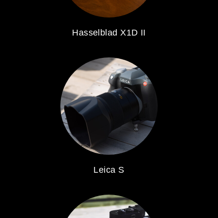
Hasselblad X1D II
Leica S