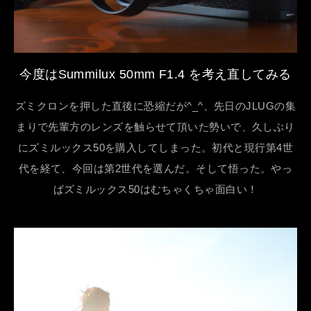
今度はSummilux 50mm F1.4 を考え直してみる
ズミクロンを押した直後に恐縮だが^_^、先日のJLUGの集
まりで先輩方のレンズを触らせて頂いた勢いで、久しぶり
にズミルックス50を購入してしまった。初代と現行第4世
代を経て、今回は第2世代を選んだ。そして悟った。やっ
ぱズミルックス50はむちゃくちゃ面白い！