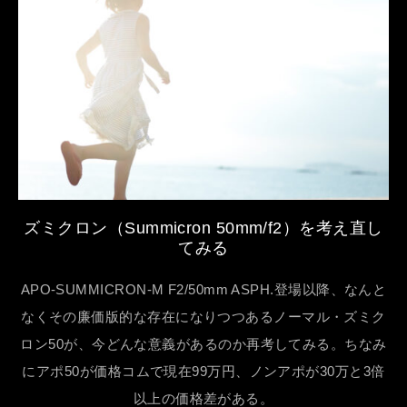
ズミクロン（Summicron 50mm/f2）を考え直し
てみる
APO-SUMMICRON-M F2/50mm ASPH.登場以降、なんと
なくその廉価版的な存在になりつつあるノーマル・ズミク
ロン50が、今どんな意義があるのか再考してみる。ちなみ
にアポ50が価格コムで現在99万円、ノンアポが30万と3倍
以上の価格差がある。