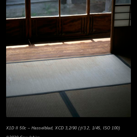
X1D II 50c – Hasselblad, XCD 3,2/90 (ƒ/3.2, 1/45, ISO 100)