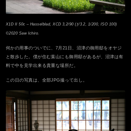
X1D II 50c – Hasselblad, XCD 3,2/90 (ƒ/3.2, 1/200, ISO 100)
©2020 Saw Ichiro.
何かの用事のついでに、7月21日、沼津の御用邸をオヤジ
と散歩した。僕が住む葉山にも御用邸があるが、沼津は有
料で中を見学出来る貴重な場所だ。
この日の写真は、全部JPG撮って出し。