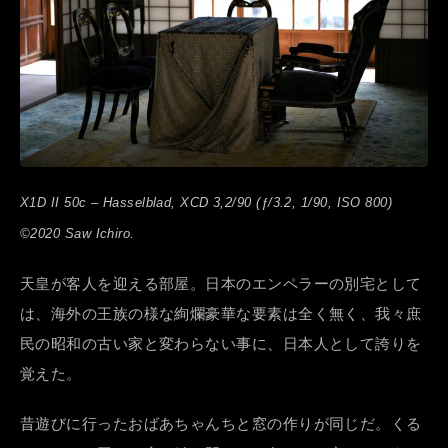
X1D II 50c – Hasselblad, XCD 3,2/90 (ƒ/3.2, 1/90, ISO 800)
©2020 Saw Ichiro.
天皇が客人を迎える部屋。日本のエンペラーの別宅として
は、海外の王族の様な絢爛豪華な要素は全く無く、我々庶
民の昭和の古い家と変わらない事に、日本人として誇りを
覚えた。
昔遊びに行ったおばあちゃんちと窓の作りが同じだ。くる