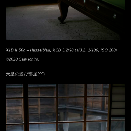
X1D II 50c – Hasselblad, XCD 3,2/90 (ƒ/3.2, 1/100, ISO 200)
©2020 Saw Ichiro.
天皇の遊び部屋(^^)