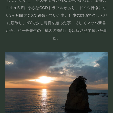
していたが^_^、その中でもいろんな事があった。愛機の
Leica S-Eに小さなCCDトラブルがあり、ドイツ行きにな
り3ヶ月間フジXで頑張っていた事、仕事の関係で久しぶり
に渡米し、NYで少し写真を撮った事、そしてマッハ新書
から、ピーチ先生の「構図の添削」を出版させて頂いた事
だ。