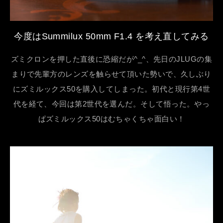
今度はSummilux 50mm F1.4 を考え直してみる
ズミクロンを押した直後に恐縮だが^_^、先日のJLUGの集
まりで先輩方のレンズを触らせて頂いた勢いで、久しぶり
にズミルックス50を購入してしまった。初代と現行第4世
代を経て、今回は第2世代を選んだ。そして悟った。やっ
ぱズミルックス50はむちゃくちゃ面白い！