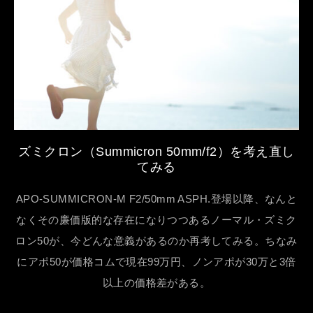
ズミクロン（Summicron 50mm/f2）を考え直し
てみる
APO-SUMMICRON-M F2/50mm ASPH.登場以降、なんと
なくその廉価版的な存在になりつつあるノーマル・ズミク
ロン50が、今どんな意義があるのか再考してみる。ちなみ
にアポ50が価格コムで現在99万円、ノンアポが30万と3倍
以上の価格差がある。