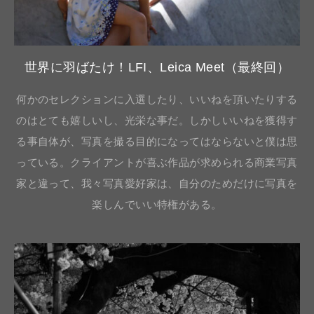
世界に羽ばたけ！LFI、Leica Meet（最終回）
何かのセレクションに入選したり、いいねを頂いたりする
のはとても嬉しいし、光栄な事だ。しかしいいねを獲得す
る事自体が、写真を撮る目的になってはならないと僕は思
っている。クライアントが喜ぶ作品が求められる商業写真
家と違って、我々写真愛好家は、自分のためだけに写真を
楽しんでいい特権がある。