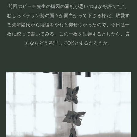
前回のピーチ先生の構図の添削が思いのほか好評で^_^、
むしろベテラン勢の面々が面白がって下さる様だ。敬愛す
る先輩諸氏から続編をやれと仰せつかったので、今日は一
枚に絞って書いてみる。この一枚を改善するとしたら、貴
方ならどう処理してOKとするだろうか。