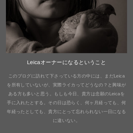
Leicaオーナーになるということ
このブログに訪れて下さっている方の中には、まだLeica
を所有していないが、実際ライカってどうなの？と興味が
ある方も多いと思う。もしも今日、貴方は念願のLeicaを
手に入れたとする。その日は恐らく、何ヶ月経っても、何
年経ったとしても、貴方にとって忘れられない一日になる
に違いない。