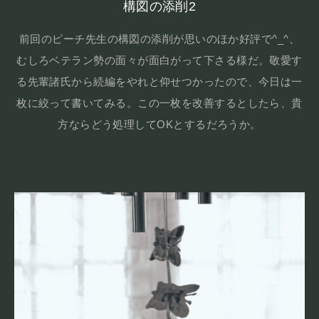
構図の添削2
前回のピーチ先生の構図の添削が思いのほか好評で^_^、
むしろベテラン勢の面々が面白がって下さる様だ。敬愛す
る先輩諸氏から続編をやれと仰せつかったので、今日は一
枚に絞って書いてみる。この一枚を改善するとしたら、貴
方ならどう処理してOKとするだろうか。