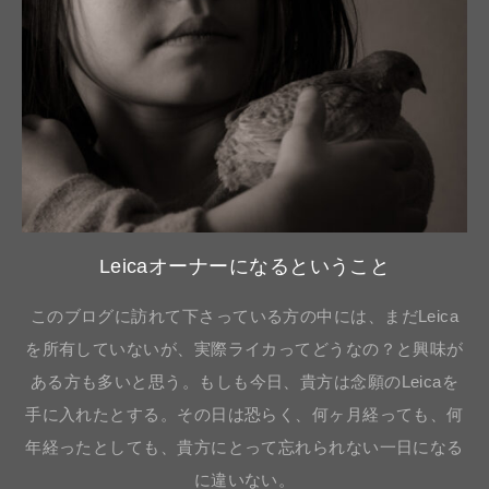
Leicaオーナーになるということ
このブログに訪れて下さっている方の中には、まだLeica
を所有していないが、実際ライカってどうなの？と興味が
ある方も多いと思う。もしも今日、貴方は念願のLeicaを
手に入れたとする。その日は恐らく、何ヶ月経っても、何
年経ったとしても、貴方にとって忘れられない一日になる
に違いない。