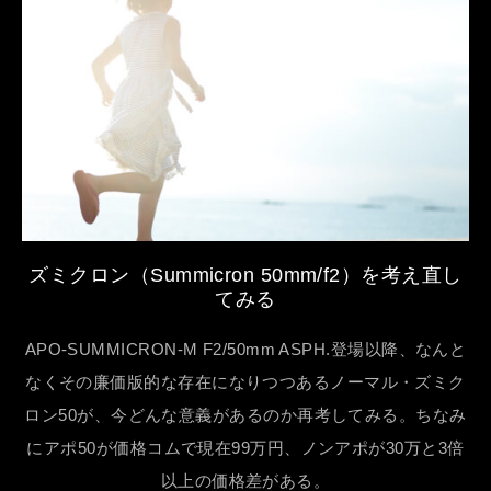
ズミクロン（Summicron 50mm/f2）を考え直し
てみる
APO-SUMMICRON-M F2/50mm ASPH.登場以降、なんと
なくその廉価版的な存在になりつつあるノーマル・ズミク
ロン50が、今どんな意義があるのか再考してみる。ちなみ
にアポ50が価格コムで現在99万円、ノンアポが30万と3倍
以上の価格差がある。