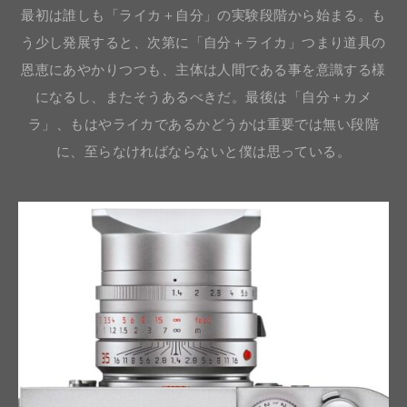
最初は誰しも「ライカ＋自分」の実験段階から始まる。も
う少し発展すると、次第に「自分＋ライカ」つまり道具の
恩恵にあやかりつつも、主体は人間である事を意識する様
になるし、またそうあるべきだ。最後は「自分＋カメ
ラ」、もはやライカであるかどうかは重要では無い段階
に、至らなければならないと僕は思っている。