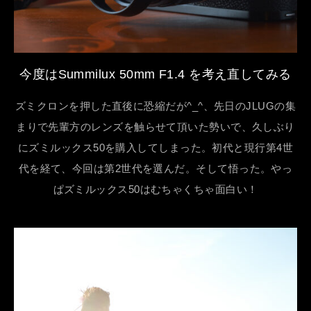
今度はSummilux 50mm F1.4 を考え直してみる
ズミクロンを押した直後に恐縮だが^_^、先日のJLUGの集
まりで先輩方のレンズを触らせて頂いた勢いで、久しぶり
にズミルックス50を購入してしまった。初代と現行第4世
代を経て、今回は第2世代を選んだ。そして悟った。やっ
ぱズミルックス50はむちゃくちゃ面白い！