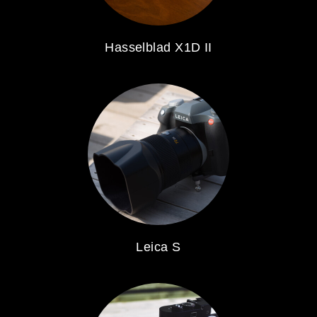
Hasselblad X1D II
Leica S