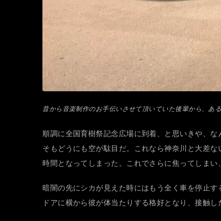
昔から音楽制作のお手伝いさせて頂いていた後輩から、あ
順調に全国育樹祭記念広場に到着、と思いきや、な
そもどうにも空が駄目だ。これなら神奈川と大差な
時間となってしまった。これでさらに焦ってしまい
暗闇の先にシカが見えた時にはもう全く車を停止す
ドアに横から彼が体当たりする格好となり、接触し