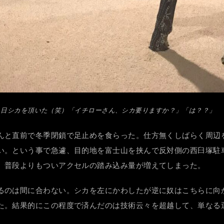
る日シカを頂いた（笑）「イチローさん、シカ要りますか？」「は？？」
んと直前で冬季閉鎖で足止めを食らった。仕方無くしばらく周辺
い。という事で急遽、目的地を富士山を挟んで反対側の西臼塚駐車
、普段よりもついアクセルの踏み込み量が増えてしまった。
るのは間に合わない。シカを左にかわしたが逆に奴はこちらに向
た。結果的にこの程度で済んだのは技術云々を超越して、単なる