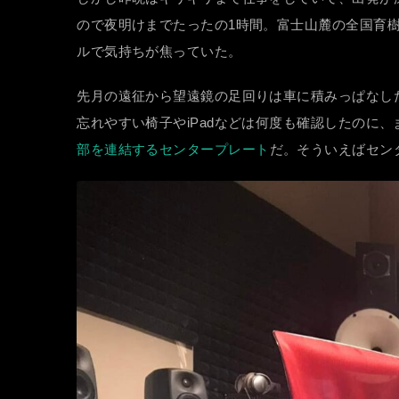
ので夜明けまでたったの1時間。富士山麓の全国育
ルで気持ちが焦っていた。
先月の遠征から望遠鏡の足回りは車に積みっぱなし
忘れやすい椅子やiPadなどは何度も確認したのに
部を連結するセンタープレート
だ。そういえばセン