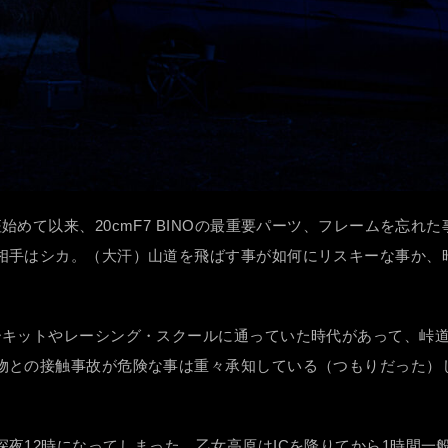
始めて以来、20cmF7 BINOの最重要パーツ、フレームを忘
相手はシカ。（大汗）山道を飛ばす事が如何にリスキーな事か、
ーキットやレーシング・スクールに通っていた時代があって、峠
物との接触事故が危険な事は重々承知している（つもりだった）
夜12時になってしまった。乙女高原はICを降りてから1時間一