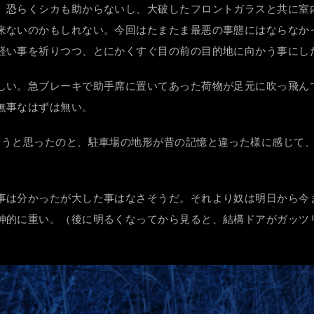
、恐らくシカも助からないし、大破したフロントガラスと共に室
来ないのかもしれない。今回はたまたま最悪の事態にはならなか
軽い事を祈りつつ、とにかくすぐ目の前の目的地に向かう事にし
しい。急ブレーキで助手席に置いてあった荷物が足元に吹っ飛ん
無事なはずは無い。
ろうと思ったのと、駐車場の地形が昔の記憶と違った様に感じて、
事は分かったが大した事はなさそうだ。それより奴は明日から今
神的に重い。（後に明るくなってから見ると、結構ドアがガッツ