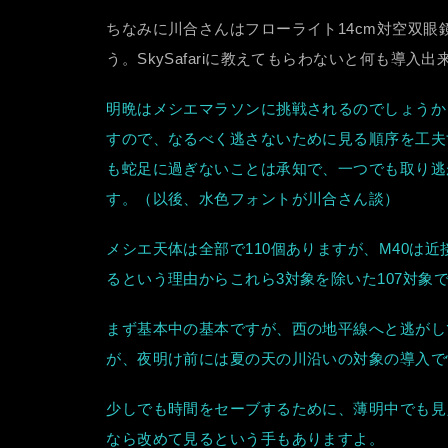
ちなみに川合さんはフローライト14cm対空双眼鏡
う。SkySafariに教えてもらわないと何も導
明晩はメシエマラソンに挑戦されるのでしょうか
すので、なるべく逃さないために見る順序を工夫
も蛇足に過ぎないことは承知で、一つでも取り逃
す。（以後、水色フォントが川合さん談）
メシエ天体は全部で110個ありますが、M40は近
るという理由からこれら3対象を除いた107対象
まず基本中の基本ですが、西の地平線へと逃がし
が、夜明け前には夏の天の川沿いの対象の導入で
少しでも時間をセーブするために、薄明中でも見
なら改めて見るという手もありますよ。