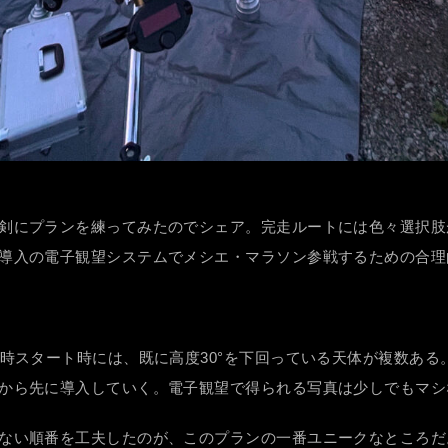
剣にプランを練ってみたのでシェア。完走ルートには色々選択肢
導入の電子観望システムでメシエ・マラソン参戦するための合理
9時スタート時には、既に高度30°を下回っている天体が複数あ
ら先に導入していく。電子観望で得られる写真は少しでもマシな方
ない順番を工夫したのが、このプランの一番ユニークなところだ。普