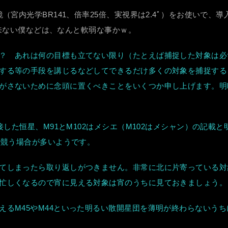
（宮内光学BR141、倍率25倍、実視界は2.4ﾟ）をお使いで
入出来ない僕などは、なんと軟弱な事かｗ。
？ あれは何の目標も立てない限り（たとえば捕捉した対象は必
する等の手段を講じるなどしてできるだけ多くの対象を捕捉する
がさないために念頭に置くべきことをいくつか申し上げます。明
接した恒星、M91とM102はメシエ（M102はメシャン）の記
で競う場合が多いようです。
てしまったら取り返しがつきません。非常に北に片寄っている対
忙しくなるので宵に見える対象は宵のうちに見ておきましょう。
えるM45やM44といった明るい散開星団を薄明が終わらないう