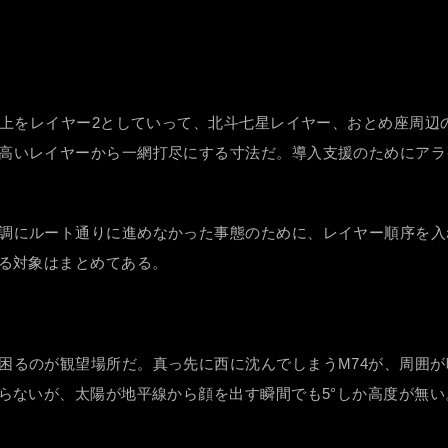
その上をレイヤー2としていって、北斗七星レイヤー、おとめ座周
高いレイヤーから一網打尽にする寸法だ。導入支援のためにアラ
調にルート通りに進めなかった事態のために、レイヤー順序を入
来る対象はまとめてある。
困るのが観望場所だ。真っ先に西に沈んでしまうM74が、周囲が
らないが、太陽が地平線から顔を出す瞬間でも5°しか高度が無い